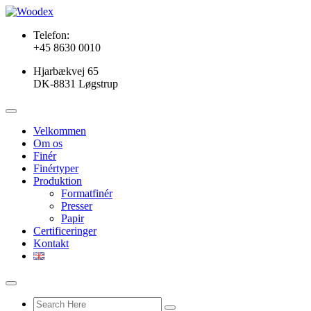
Telefon:
+45 8630 0010
Hjarbækvej 65
DK-8831 Løgstrup
Velkommen
Om os
Finér
Finértyper
Produktion
Formatfinér
Presser
Papir
Certificeringer
Kontakt