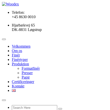
Telefon:
+45 8630 0010
Hjarbækvej 65
DK-8831 Løgstrup
Velkommen
Om os
Finér
Finértyper
Produktion
Formatfinér
Presser
Papir
Certificeringer
Kontakt